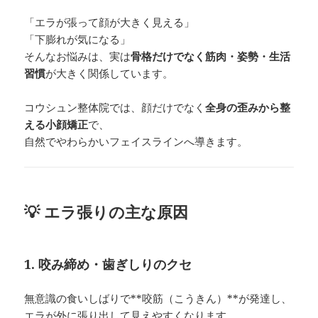
「エラが張って顔が大きく見える」
「下膨れが気になる」
そんなお悩みは、実は
骨格だけでなく筋肉・姿勢・生活
習慣
が大きく関係しています。
コウシュン整体院では、顔だけでなく
全身の歪みから整
える小顔矯正
で、
自然でやわらかいフェイスラインへ導きます。
💡 エラ張りの主な原因
1. 咬み締め・歯ぎしりのクセ
無意識の食いしばりで**咬筋（こうきん）**が発達し、
エラが外に張り出して見えやすくなります。