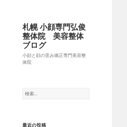
札幌 小顔専門弘俊
整体院 美容整体
ブログ
小顔と顔の歪み矯正専門美容整
体院
検
索
:
最近の投稿