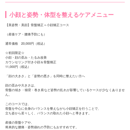
小顔と姿勢・体型を整えるケアメニュー
【美姿勢・美顔】骨盤矯正＋小顔矯正コース
（産後ケア・腰痛予防にも）
通常価格 20,000円（税込）
☆初回限定☆
小顔・顔の歪み・たるみ改善
カウンセリング付き小顔＆骨盤矯正
11,000円（税込）
「顔の大きさ」と「姿勢の悪さ」を同時に整えたい方へ
顔の歪みや大きさは、
骨盤の傾き・猫背・巻き肩など姿勢の乱れが影響しているケースが少なくありませ
ん。
このコースでは、
骨盤を中心に全身のバランスを整えながら小顔矯正を行うことで、
立ち姿から若々しく、バランスの取れた小顔へと導きます。
産後の骨盤ケアや、
将来的な腰痛・姿勢崩れの予防にもおすすめです。