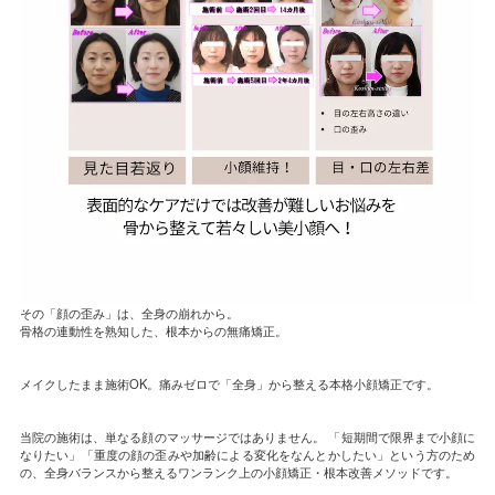
その「顔の歪み」は、全身の崩れから。
骨格の連動性を熟知した、根本からの無痛矯正。
メイクしたまま施術OK。痛みゼロで「全身」から整える本格小顔矯正です。
当院の施術は、単なる顔のマッサージではありません。 「短期間で限界まで小顔に
なりたい」「重度の顔の歪みや加齢による変化をなんとかしたい」という方のため
の、全身バランスから整えるワンランク上の小顔矯正・根本改善メソッドです。