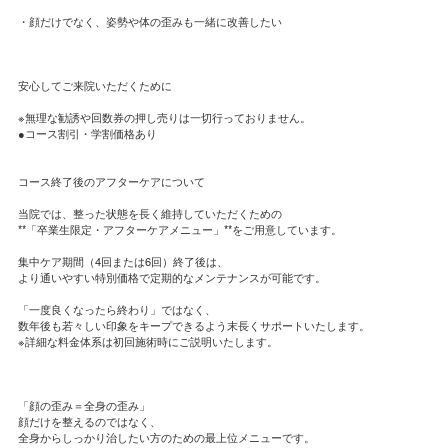
・顔だけでなく、姿勢や体の歪みも一緒に改善したい
安心してご来院いただくために
※無理な勧誘や回数券の押し売りは一切行っておりません。
●コース割引・学割価格あり
コース終了後のアフターケアについて
当院では、整った状態を長く維持していただくための
**「卒業生限定・アフターケアメニュー」**をご用意しています。
集中ケア期間（4回または6回）終了後は、
より通いやすい特別価格で定期的なメンテナンスが可能です。
「一度良くなったら終わり」ではなく、
数年後も若々しい印象をキープできるよう末長くサポートいたします。
※詳細な料金体系は初回施術時にご説明いたします。
「顔の歪み＝全身の歪み」
顔だけを整えるのではなく、
全身からしっかり治したい方のための最上位メニューです。