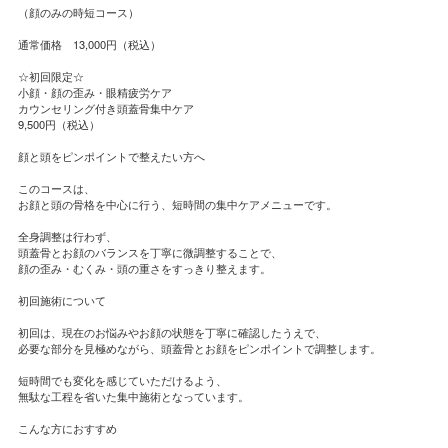
（顔のみの時短コース）
通常価格 13,000円（税込）
☆初回限定☆
小顔・顔の歪み・眼精疲労ケア
カウンセリング付き頭蓋骨集中ケア
9,500円（税込）
顔と頭をピンポイントで整えたい方へ
このコースは、
お顔と頭の骨格を中心に行う、短時間の集中ケアメニューです。
全身調整は行わず、
頭蓋骨とお顔のバランスを丁寧に微調整することで、
顔の歪み・むくみ・頭の重さをすっきり整えます。
初回施術について
初回は、現在のお悩みやお顔の状態を丁寧に確認したうえで、
必要な部分を見極めながら、頭蓋骨とお顔をピンポイントで調整します。
短時間でも変化を感じていただけるよう、
無駄な工程を省いた集中施術となっています。
こんな方におすすめ