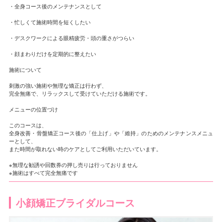
・全身コース後のメンテナンスとして
・忙しくて施術時間を短くしたい
・デスクワークによる眼精疲労・頭の重さがつらい
・顔まわりだけを定期的に整えたい
施術について
刺激の強い施術や無理な矯正は行わず、
完全無痛で、リラックスして受けていただける施術です。
メニューの位置づけ
このコースは、
全身改善・骨盤矯正コース後の「仕上げ」や「維持」のためのメンテナンスメニュ
ーとして、
また時間が取れない時のケアとしてご利用いただいています。
※無理な勧誘や回数券の押し売りは行っておりません
※施術はすべて完全無痛です
小顔矯正ブライダルコース