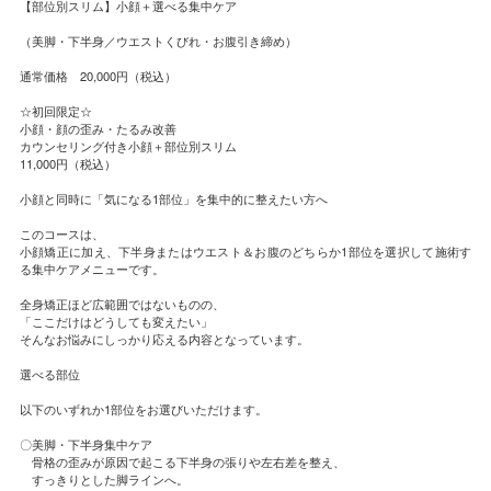
【部位別スリム】小顔＋選べる集中ケア
（美脚・下半身／ウエストくびれ・お腹引き締め）
通常価格 20,000円（税込）
☆初回限定☆
小顔・顔の歪み・たるみ改善
カウンセリング付き小顔＋部位別スリム
11,000円（税込）
小顔と同時に「気になる1部位」を集中的に整えたい方へ
このコースは、
小顔矯正に加え、下半身またはウエスト＆お腹のどちらか1部位を選択して施術す
る集中ケアメニューです。
全身矯正ほど広範囲ではないものの、
「ここだけはどうしても変えたい」
そんなお悩みにしっかり応える内容となっています。
選べる部位
以下のいずれか1部位をお選びいただけます。
〇美脚・下半身集中ケア
骨格の歪みが原因で起こる下半身の張りや左右差を整え、
すっきりとした脚ラインへ。