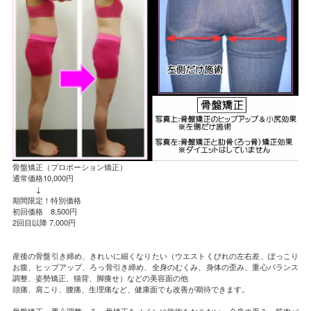
骨盤矯正（プロポーション矯正）
通常価格10,000円
↓
期間限定！特別価格
初回価格 8,500円
2回目以降 7,000円
産後の骨盤引き締め、きれいに細くなりたい（ウエストくびれの左右差、ぽっこり
お腹、ヒップアップ、ろっ骨引き締め、全身のむくみ、身体の歪み、重心バランス
調整、姿勢矯正、猫背、脚痩せ）などの美容面の他
頭痛、肩こり、腰痛、生理痛など、健康面でも改善が期待できます。