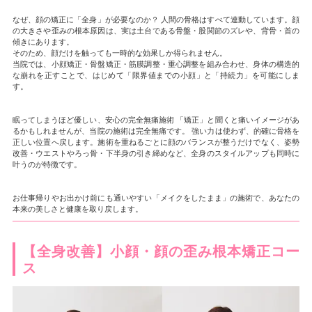
なぜ、顔の矯正に「全身」が必要なのか？ 人間の骨格はすべて連動しています。顔
の大きさや歪みの根本原因は、実は土台である骨盤・股関節のズレや、背骨・首の
傾きにあります。
そのため、顔だけを触っても一時的な効果しか得られません。
当院では、小顔矯正・骨盤矯正・筋膜調整・重心調整を組み合わせ、身体の構造的
な崩れを正すことで、はじめて「限界値までの小顔」と「持続力」を可能にしま
す。
眠ってしまうほど優しい、安心の完全無痛施術 「矯正」と聞くと痛いイメージがあ
るかもしれませんが、当院の施術は完全無痛です。 強い力は使わず、的確に骨格を
正しい位置へ戻します。施術を重ねるごとに顔のバランスが整うだけでなく、姿勢
改善・ウエストやろっ骨・下半身の引き締めなど、全身のスタイルアップも同時に
叶うのが特徴です。
お仕事帰りやお出かけ前にも通いやすい「メイクをしたまま」の施術で、あなたの
本来の美しさと健康を取り戻します。
【全身改善】小顔・顔の歪み根本矯正コー
ス