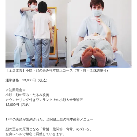
【全身改善】小顔・顔の歪み根本矯正コース（首・肩・全身調整付）
通常価格 23,000円（税込）
☆初回限定☆
小顔・顔の歪み・たるみ改善
カウンセリング付きワンランク上の小顔＆全身矯正
12,000円（税込）
17年の実績が集約された、当院最上位の根本改善メニュー
顔の歪みの原因となる「骨盤・股関節・背骨」のズレを、
全身レベルで緻密に調整していきます。