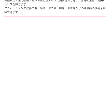
骨盤矯正・重心調整・ろっ骨矯正をメインに施術をおこない、全身の歪み・筋肉バ
ランスを整えます。
プロポーションの改善の他、頭痛・肩こり・腰痛・生理痛などの健康面の改善も期
待できます。