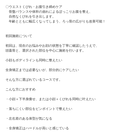
〇ウエストくびれ・お腹引き締めケア
骨盤バランスや体幹の崩れによるぽっこりお腹を整え、
自然なくびれを引き出します。
年齢とともに幅広くなってしまう、ろっ骨の広がりも改善可能！
初回施術について
初回は、現在のお悩みやお顔の状態を丁寧に確認したうえで、
頭蓋骨と、選択された部位を中心に施術を行います。
小顔もボディラインも同時に整えたい
全身矯正までは必要ないが、部分的にケアしたい
そんな方に選ばれているコースです。
こんな方におすすめ
・小顔＋下半身痩せ、または小顔＋くびれを同時に叶えたい
・落ちにくい部位をピンポイントで整えたい
・左右差のある体型が気になる
・全身矯正はハードルが高いと感じている