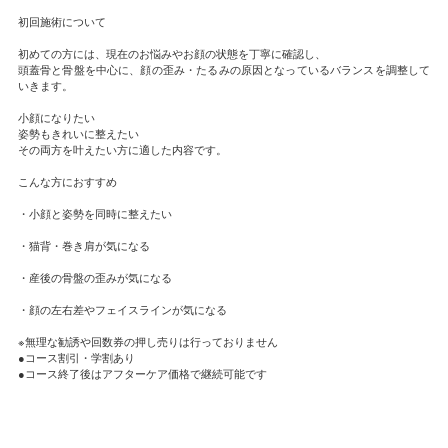
初回施術について
初めての方には、現在のお悩みやお顔の状態を丁寧に確認し、
頭蓋骨と骨盤を中心に、顔の歪み・たるみの原因となっているバランスを調整して
いきます。
小顔になりたい
姿勢もきれいに整えたい
その両方を叶えたい方に適した内容です。
こんな方におすすめ
・小顔と姿勢を同時に整えたい
・猫背・巻き肩が気になる
・産後の骨盤の歪みが気になる
・顔の左右差やフェイスラインが気になる
※無理な勧誘や回数券の押し売りは行っておりません
●コース割引・学割あり
●コース終了後はアフターケア価格で継続可能です