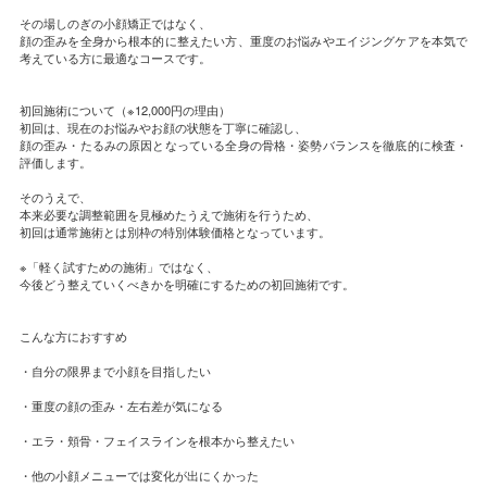
その場しのぎの小顔矯正ではなく、
顔の歪みを全身から根本的に整えたい方、重度のお悩みやエイジングケアを本気で
考えている方に最適なコースです。
初回施術について（※12,000円の理由）
初回は、現在のお悩みやお顔の状態を丁寧に確認し、
顔の歪み・たるみの原因となっている全身の骨格・姿勢バランスを徹底的に検査・
評価します。
そのうえで、
本来必要な調整範囲を見極めたうえで施術を行うため、
初回は通常施術とは別枠の特別体験価格となっています。
※「軽く試すための施術」ではなく、
今後どう整えていくべきかを明確にするための初回施術です。
こんな方におすすめ
・自分の限界まで小顔を目指したい
・重度の顔の歪み・左右差が気になる
・エラ・頬骨・フェイスラインを根本から整えたい
・他の小顔メニューでは変化が出にくかった