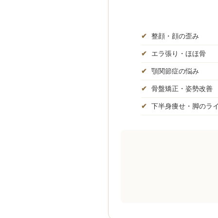
✔
整顔・顔の歪み
✔
エラ張り・ほほ骨
✔
顎関節症の悩み
✔
骨盤矯正・姿勢改善
✔
下半身痩せ・脚のラ