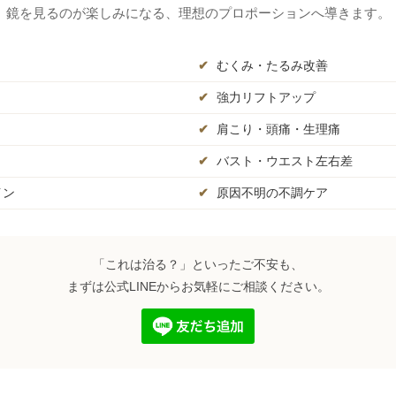
鏡を見るのが楽しみになる、理想のプロポーションへ導きます。
✔
むくみ・たるみ改善
✔
強力リフトアップ
✔
肩こり・頭痛・生理痛
✔
バスト・ウエスト左右差
イン
✔
原因不明の不調ケア
「これは治る？」といったご不安も、
まずは公式LINEからお気軽にご相談ください。