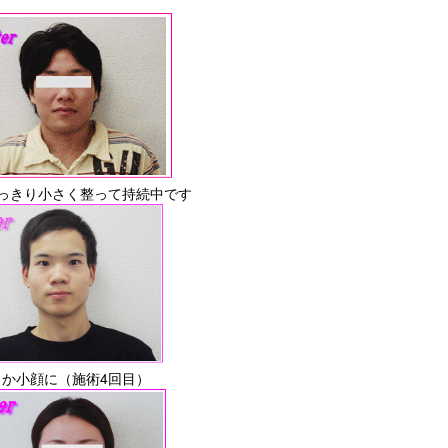
っきり小さく整って持続中です
か小顔に（施術4回目）