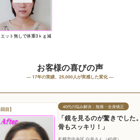
エット無しで体重3ｋｇ減
お客様の喜びの声
― 17年の実績、25,000人が実感した変化 ―
40代の悩み解決：無痛・全身矯正
3回目】
「鏡を見るのが驚きでした
骨もスッキリ！」
札幌市中央区 白井さん（40歳）