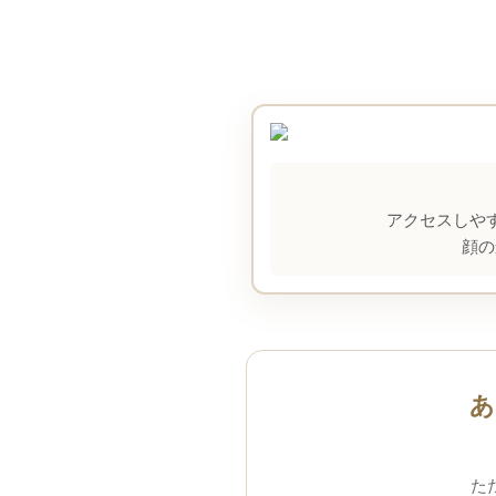
アクセスしや
顔の
あ
た