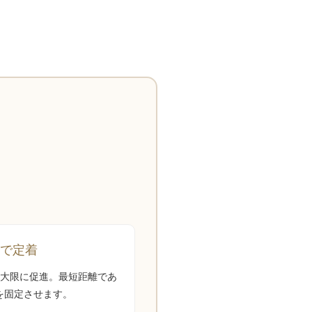
。
間で定着
最大限に促進。最短距離であ
を固定させます。