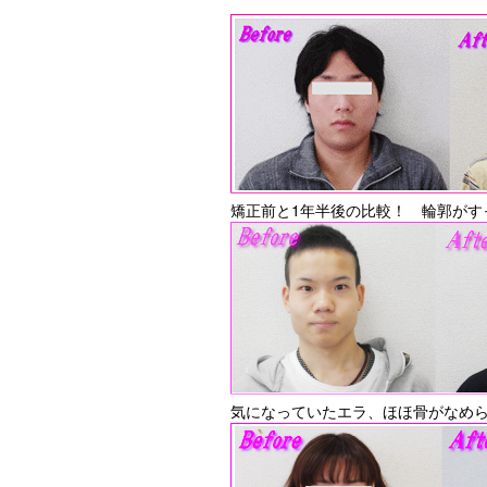
矯正前と1年半後の比較！ 輪郭がす
気になっていたエラ、ほほ骨がなめら