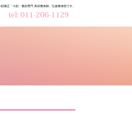
小顔矯正「小顔・整顔専門 美容整体師」弘俊整体院です。