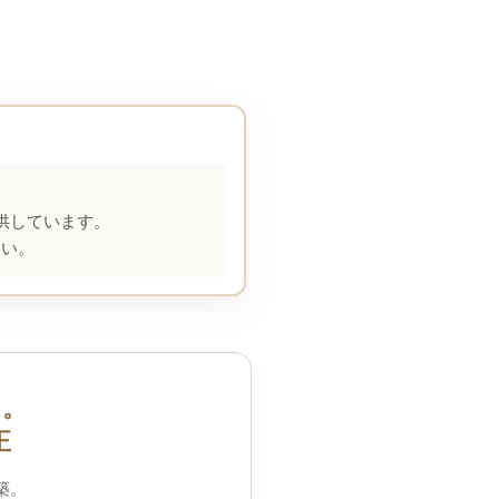
供しています。
さい。
く。
正
築。