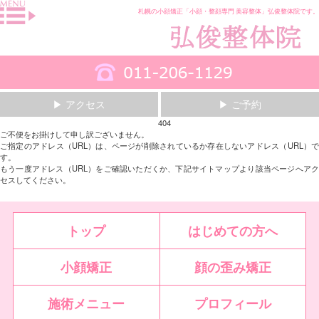
札幌の小顔矯正「小顔・整顔専門 美容整体」弘俊整体院です。
▶ アクセス
▶ ご予約
404
ご不便をお掛けして申し訳ございません。
ご指定のアドレス（URL）は、ページが削除されているか存在しないアドレス（URL）で
す。
もう一度アドレス（URL）をご確認いただくか、下記サイトマップより該当ページへアク
セスしてください。
トップ
はじめての方へ
小顔矯正
顔の歪み矯正
施術メニュー
プロフィール